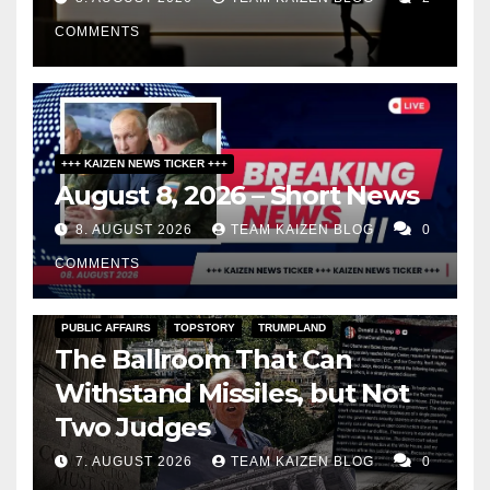
COMMENTS
+++ KAIZEN NEWS TICKER +++
August 8, 2026 – Short News
8. AUGUST 2026
TEAM KAIZEN BLOG
0
COMMENTS
PUBLIC AFFAIRS
TOPSTORY
TRUMPLAND
The Ballroom That Can
Withstand Missiles, but Not
Two Judges
7. AUGUST 2026
TEAM KAIZEN BLOG
0