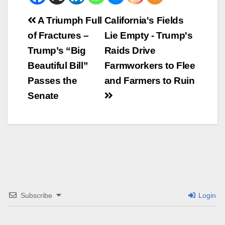
Beitrags-
A Triumph Full
California's Fields
of Fractures –
Lie Empty - Trump's
Navigation
Trump’s “Big
Raids Drive
Beautiful Bill”
Farmworkers to Flee
Passes the
and Farmers to Ruin
Senate
Subscribe
Login