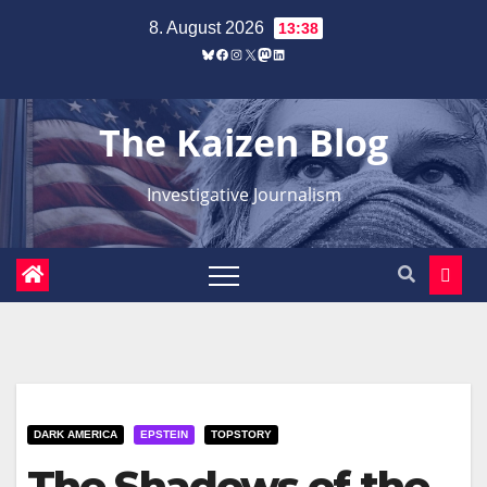
Zum
8. August 2026
13:38
Inhalt
Bluesky
Facebook
Instagram
X
Mastodon
LinkedIn
springen
The Kaizen Blog
Investigative Journalism
DARK AMERICA
EPSTEIN
TOPSTORY
The Shadows of the