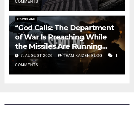
COMMENTS
DARK AMERICA
KAIZEN FLASHPOINT
TOPSTORY
TRUMPLAND
“God Calls: The Department
of War Is Preaching While
the Missiles Are Running
Out”
7. AUGUST 2026
TEAM KAIZEN BLOG
1
COMMENTS
The Kaizen Blog