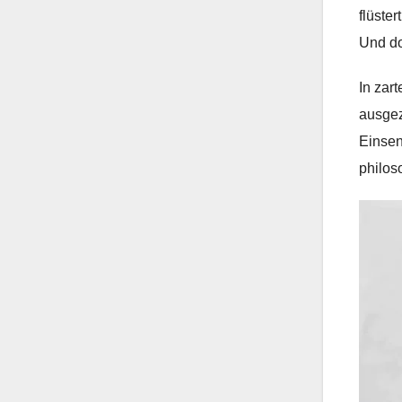
flüster
Und do
In zar
ausgez
Einsen
philos