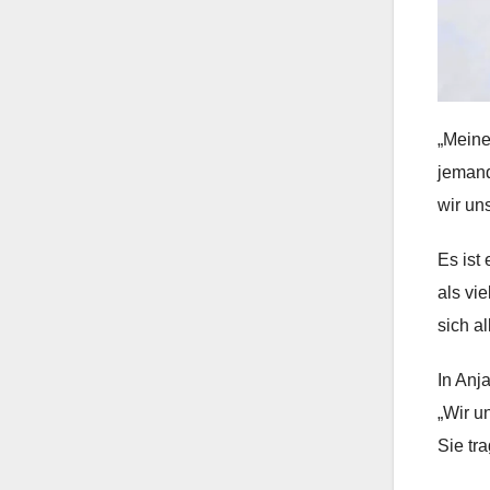
„Meine
jemand
wir un
Es ist
als vi
sich a
In Anj
„Wir u
Sie tr