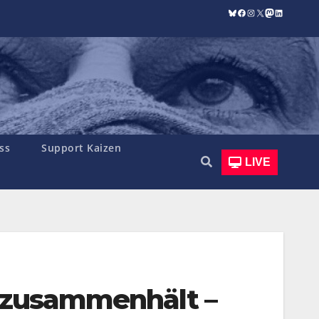
Bluesky
Facebook
Instagram
X
Mastodon
LinkedIn
ss
Support Kaizen
LIVE
t zusammenhält –