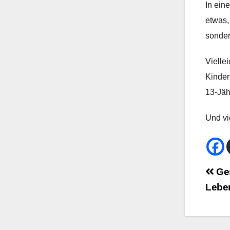
In ein
etwas,
sonder
Vielle
Kinder
13-Jäh
Und vi
Bei
Ges
Lebe
Na