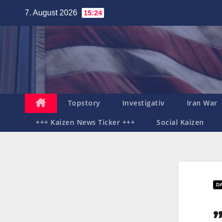
Zum
7. August 2026
15:24
Inhalt
springen
Topstory
Investigativ
Iran War
+++ Kaizen News Ticker +++
Social Kaizen
D