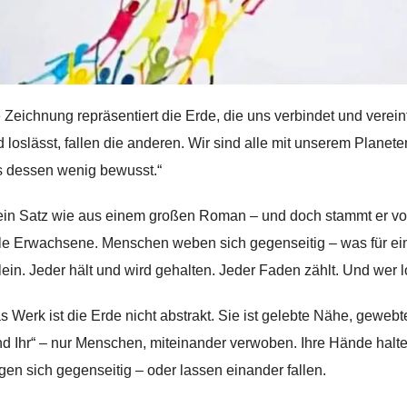
 Zeichnung repräsentiert die Erde, die uns verbindet und vere
 loslässt, fallen die anderen. Wir sind alle mit unserem Planet
s dessen wenig bewusst.“
 ein Satz wie aus einem großen Roman – und doch stammt er vo
ele Erwachsene. Menschen weben sich gegenseitig – was für ein 
llein. Jeder hält und wird gehalten. Jeder Faden zählt. Und wer lo
as Werk ist die Erde nicht abstrakt. Sie ist gelebte Nähe, geweb
nd Ihr“ – nur Menschen, miteinander verwoben. Ihre Hände halten
agen sich gegenseitig – oder lassen einander fallen.