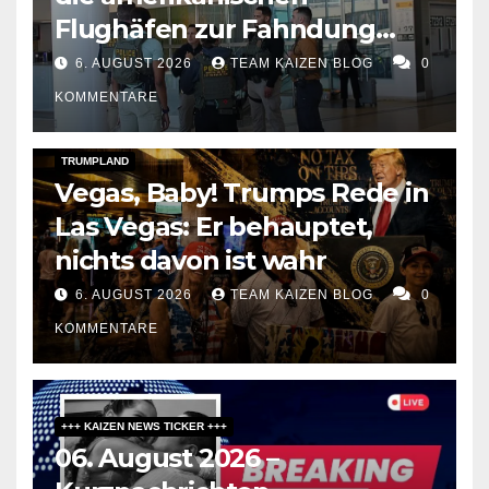
Flughäfen zur Fahndung
umbaut
6. AUGUST 2026
TEAM KAIZEN BLOG
0
KOMMENTARE
DARK AMERICA
SOCIAL & POLITICS
TOPSTORY
TRUMPLAND
Vegas, Baby! Trumps Rede in
Las Vegas: Er behauptet,
nichts davon ist wahr
6. AUGUST 2026
TEAM KAIZEN BLOG
0
KOMMENTARE
+++ KAIZEN NEWS TICKER +++
06. August 2026 –