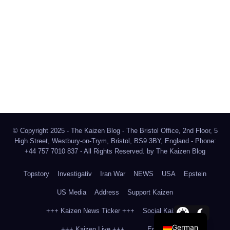
The Kaizen Blog
Investigativer Journalismus
Bluesky
Facebook
Instagram
X
Mastodon
LinkedIn
© Copyright 2025 - The Kaizen Blog - The Bristol Office, 2nd Floor, 5
High Street, Westbury-on-Trym, Bristol, BS9 3BY, England - Phone:
+44 757 7010 837 - All Rights Reserved. by
The Kaizen Blog
Topstory
Investigativ
Iran War
NEWS
USA
Epstein
US Media
Address
Support Kaizen
+++ Kaizen News Ticker +++
Social Kaizen
German
+++ Kaizen Live +++
English