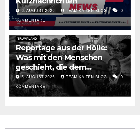
Kurznachrichten
6. AUGUST 2026
TEAM KAIZEN BLOG
0
KOMMENTARE
DARK AMERICA
DEPORTATIONS & ICE
TOPSTORY
TRUMPLAND
Reportage aus der Hölle:
Was mit den Menschen
geschieht, die dem
amerikanischen
5. AUGUST 2026
TEAM KAIZEN BLOG
0
Heimatschutz in die Hände
KOMMENTARE
fallen