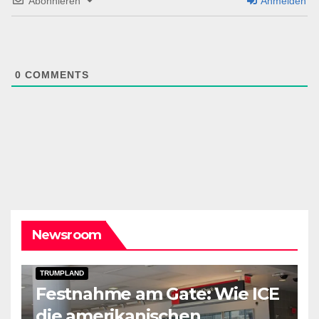
Abonnieren
Anmelden
0
COMMENTS
Newsroom
DARK AMERICA
DEPORTATIONS & ICE
TOPSTORY
TRUMPLAND
Festnahme am Gate: Wie ICE
die amerikanischen