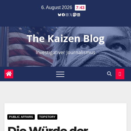
Zum
6. August 2026
7:43
Inhalt
Bluesky
Facebook
Instagram
X
Mastodon
LinkedIn
springen
The Kaizen Blog
Investigativer Journalismus
PUBLIC AFFAIRS
TOPSTORY
Die Würde der