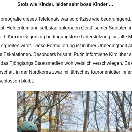
Stolz wie Kinder, leider sehr böse Kinder …
oreografie dieses Telefonats war so präzise wie beunruhigend.
ut, Heldentum und selbstaufopfernden Geist“ seiner Soldaten i
ach Kim im Gegenzug bedingungslose Unterstützung für „alle 
g ergreifen wird“. Diese Formulierung ist in ihrer Unbedingtheit 
ge Eskalationen. Besonders brisant: Putin informierte Kim über
, das Pjöngjangs Staatsmedien wohlweislich verschwiegen. Es o
rschaft, in der Nordkorea zwar militärisches Kanonenfutter lie
chlossen bleibt.