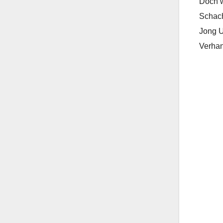
Doch wa
Schach
Jong U
Verhan