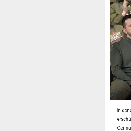
In der
erschü
Gering