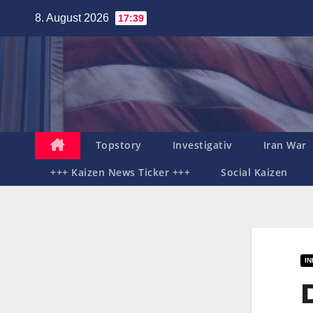
Zum
8. August 2026
17:39
Inhalt
springen
Topstory
Investigativ
Iran War
+++ Kaizen News Ticker +++
Social Kaizen
I