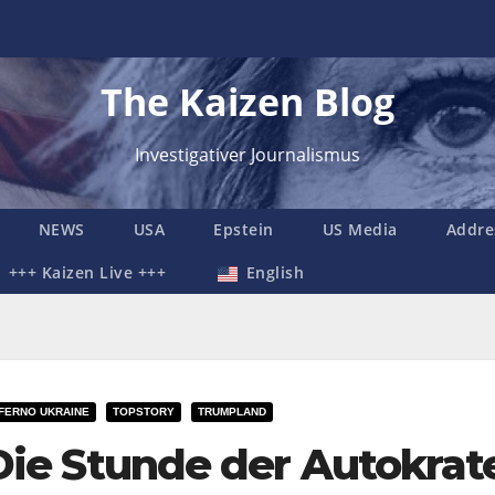
The Kaizen Blog
Investigativer Journalismus
NEWS
USA
Epstein
US Media
Addre
+++ Kaizen Live +++
English
NFERNO UKRAINE
TOPSTORY
TRUMPLAND
Die Stunde der Autokrat