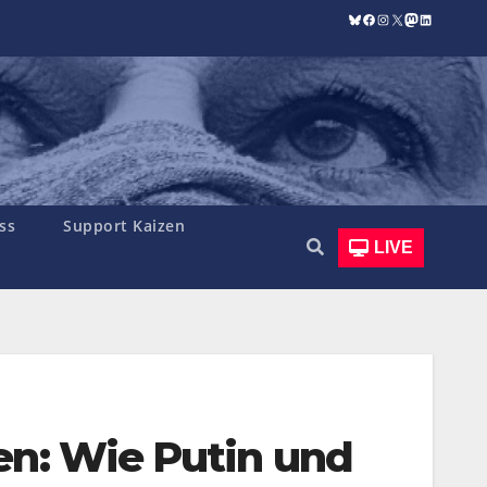
Bluesky
Facebook
Instagram
X
Mastodon
LinkedIn
ss
Support Kaizen
LIVE
en: Wie Putin und