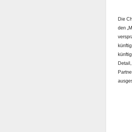
Die Ch
den „M
verspr
künfti
künfti
Detail
Partne
ausges