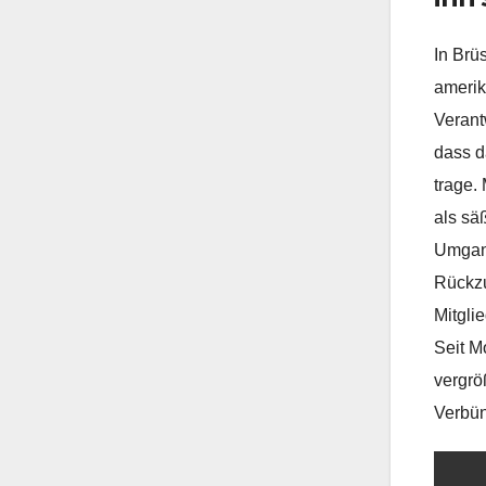
In Brü
amerik
Verant
dass d
trage.
als sä
Umgang
Rückzu
Mitgli
Seit M
vergrö
Verbü