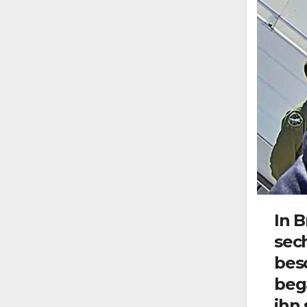
In 
sec
bes
bega
ihn 