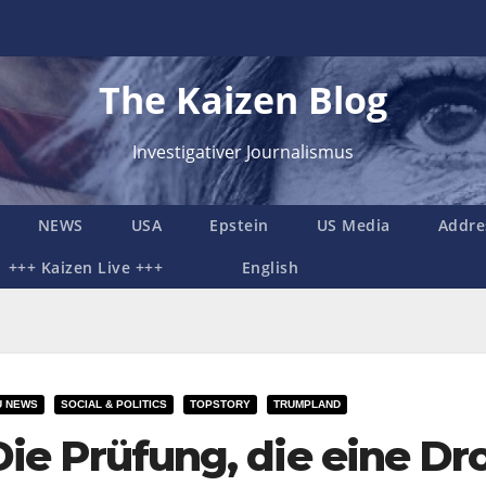
The Kaizen Blog
Investigativer Journalismus
NEWS
USA
Epstein
US Media
Addre
+++ Kaizen Live +++
English
U NEWS
SOCIAL & POLITICS
TOPSTORY
TRUMPLAND
Die Prüfung, die eine Dr