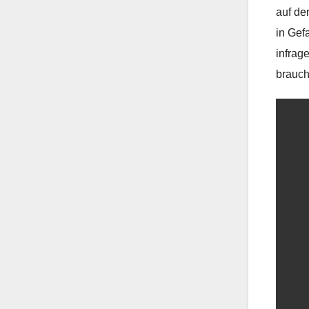
auf de
in Gef
infrag
brauch