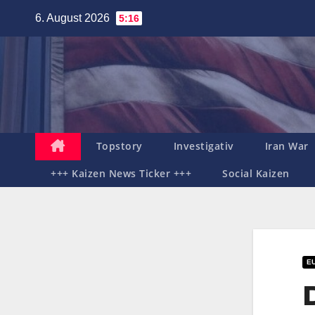
Zum
6. August 2026
5:16
Inhalt
springen
Topstory
Investigativ
Iran War
+++ Kaizen News Ticker +++
Social Kaizen
E