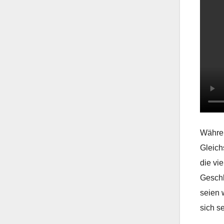
Währen
Gleich
die vi
Geschl
seien 
sich se