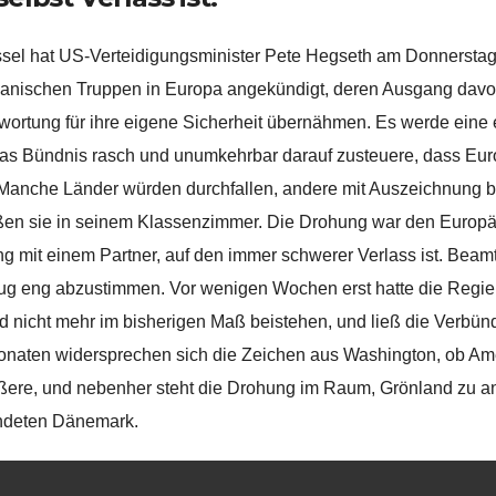
ssel hat US-Verteidigungsminister Pete Hegseth am Donnersta
anischen Truppen in Europa angekündigt, deren Ausgang davon
wortung für ihre eigene Sicherheit übernähmen. Es werde eine ech
as Bündnis rasch und unumkehrbar darauf zusteuere, dass Euro
 Manche Länder würden durchfallen, andere mit Auszeichnung be
ßen sie in seinem Klassenzimmer. Die Drohung war den Europ
 mit einem Partner, auf den immer schwerer Verlass ist. Beamt
g eng abzustimmen. Vor wenigen Wochen erst hatte die Regier
ed nicht mehr im bisherigen Maß beistehen, und ließ die Verbün
onaten widersprechen sich die Zeichen aus Washington, ob Ame
ßere, und nebenher steht die Drohung im Raum, Grönland zu ann
ndeten Dänemark.