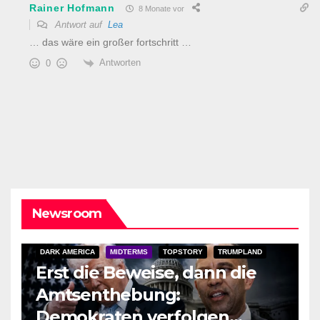
Rainer Hofmann
8 Monate vor
Antwort auf
Lea
… das wäre ein großer fortschritt …
Antworten
0
Newsroom
DARK AMERICA
MIDTERMS
TOPSTORY
TRUMPLAND
Erst die Beweise, dann die
Amtsenthebung:
Demokraten verfolgen