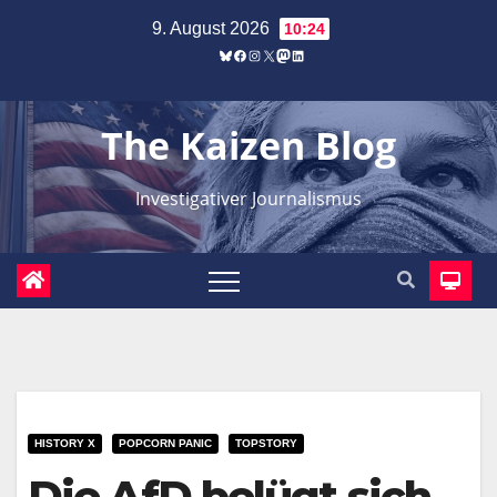
Zum
9. August 2026
10:24
Inhalt
Bluesky
Facebook
Instagram
X
Mastodon
LinkedIn
springen
The Kaizen Blog
Investigativer Journalismus
HISTORY X
POPCORN PANIC
TOPSTORY
Die AfD belügt sich