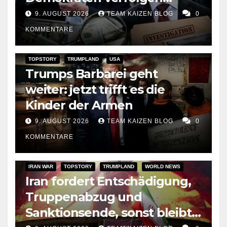
Trumps Geldspur und
9. AUGUST 2026
TEAM KAIZEN BLOG
0
bereiten den Angriff auf
KOMMENTARE
seine Präsidentschaft vor
TOPSTORY
TRUMPLAND
USA
Trumps Barbarei geht
weiter: jetzt trifft es die
Kinder der Armen
9. AUGUST 2026
TEAM KAIZEN BLOG
0
KOMMENTARE
IRAN WAR
TOPSTORY
TRUMPLAND
WORLD NEWS
Iran fordert Entschädigung,
Truppenabzug und
Sanktionsende, sonst bleibt