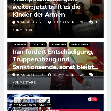
weiter: jetzt trifft es die
Kinder der Armen
9. AUGUST 2026
TEAM KAIZEN BLOG
1
KOMMENTARE
IRAN WAR
TOPSTORY
TRUMPLAND
WORLD NEWS
Iran fordert Entschädigung,
Truppenabzug und
Sanktionsende, sonst bleibt
Hormus zu
9. AUGUST 2026
TEAM KAIZEN BLOG
0
KOMMENTARE
+++ KAIZEN NEWS TICKER +++