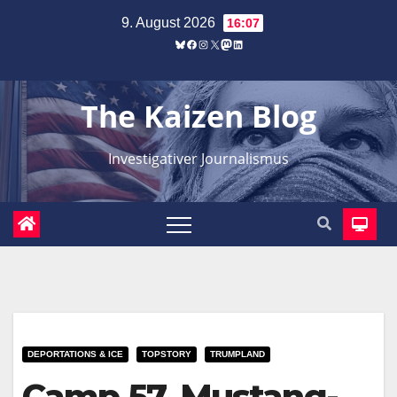
Zum
9. August 2026
16:07
Inhalt
Bluesky
Facebook
Instagram
X
Mastodon
LinkedIn
springen
The Kaizen Blog
Investigativer Journalismus
DEPORTATIONS & ICE
TOPSTORY
TRUMPLAND
Camp 57, Mustang-