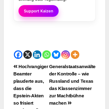
Support Kaizen
Beitrags-
Hochrangiger
Generalstaatsanwälte
Beamter
der Kontrolle – wie
Navigation
plauderte aus,
Russland und Texas
dass die
das Klassenzimmer
Epstein-Akten
zur Machtbühne
so frisiert
machen