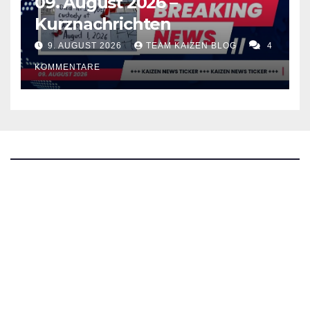
09. August 2026 –
Kurznachrichten
9. AUGUST 2026
TEAM KAIZEN BLOG
4
KOMMENTARE
The Kaizen Blog
Investigativer Journalismus
Bluesky
Facebook
Instagram
X
Mastodon
LinkedIn