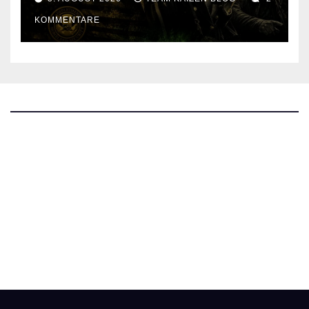
KOMMENTARE
The Kaizen Blog
Investigativer Journalismus
Bluesky
Facebook
Instagram
X
Mastodon
LinkedIn