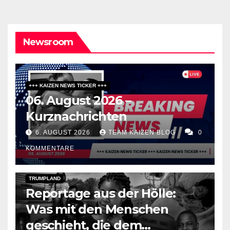
Newsroom
+++ KAIZEN NEWS TICKER +++
06. August 2026 –
Kurznachrichten
6. AUGUST 2026
TEAM KAIZEN BLOG
0
KOMMENTARE
DARK AMERICA
DEPORTATIONS & ICE
TOPSTORY
TRUMPLAND
Reportage aus der Hölle:
Was mit den Menschen
geschieht, die dem