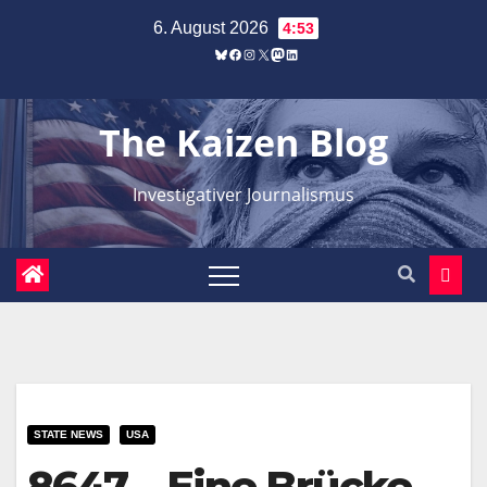
Zum
6. August 2026
4:53
Inhalt
Bluesky
Facebook
Instagram
X
Mastodon
LinkedIn
springen
The Kaizen Blog
Investigativer Journalismus
STATE NEWS
USA
8647 – Eine Brücke,