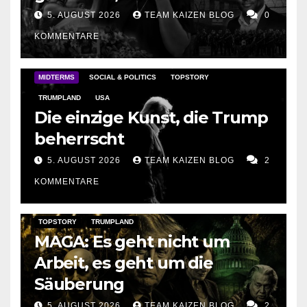
amerikanischen
5. AUGUST 2026
TEAM KAIZEN BLOG
0
Heimatschutz in die Hände
KOMMENTARE
fallen
MIDTERMS
SOCIAL & POLITICS
TOPSTORY
TRUMPLAND
USA
Die einzige Kunst, die Trump
beherrscht
5. AUGUST 2026
TEAM KAIZEN BLOG
2
KOMMENTARE
DARK AMERICA
DARK FILES
KAIZEN FLASHPOINT
TOPSTORY
TRUMPLAND
MAGA: Es geht nicht um
Arbeit, es geht um die
Säuberung
5. AUGUST 2026
TEAM KAIZEN BLOG
2