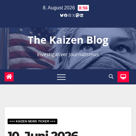
Zum
8. August 2026
8:56
Inhalt
Bluesky
Facebook
Instagram
X
Mastodon
LinkedIn
springen
The Kaizen Blog
Investigativer Journalismus
+++ KAIZEN NEWS TICKER +++
10. Juni 2026 –