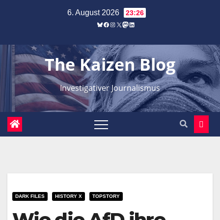
Zum
6. August 2026
23:26
Inhalt
Bluesky
Facebook
Instagram
X
Mastodon
LinkedIn
springen
The Kaizen Blog
Investigativer Journalismus
DARK FILES
HISTORY X
TOPSTORY
Wie die AfD ihre