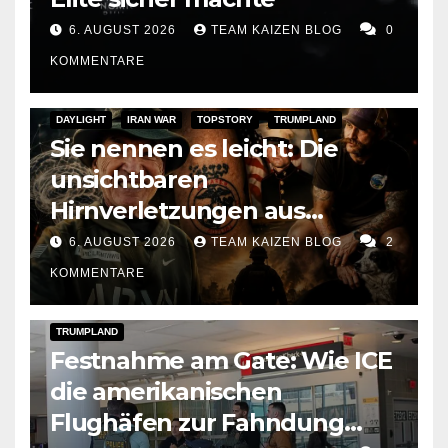
6. AUGUST 2026
TEAM KAIZEN BLOG
0
KOMMENTARE
DAYLIGHT
IRAN WAR
TOPSTORY
TRUMPLAND
Sie nennen es leicht: Die
unsichtbaren
Hirnverletzungen aus
Trumps Iran-Krieg
6. AUGUST 2026
TEAM KAIZEN BLOG
2
KOMMENTARE
DARK AMERICA
DEPORTATIONS & ICE
TOPSTORY
TRUMPLAND
Festnahme am Gate: Wie ICE
die amerikanischen
Flughäfen zur Fahndung