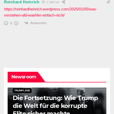
Reinhard Heinrich
1 Jahr vor
https://reinhardheinrich.wordpress.com/2025/01/05/was-
verstehen-afd-waehler-einfach-nicht/
Antworten
0
Newsroom
DARK AMERICA
PUBLIC AFFAIRS
TOPSTORY
TRUMPLAND
Die Fortsetzung: Wie Trump
die Welt für die korrupte
Elite sicher machte