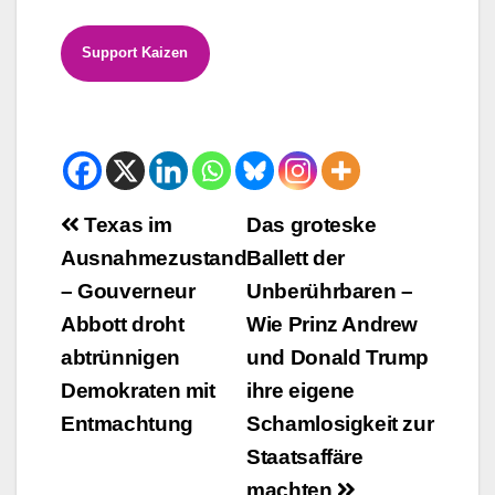
Support Kaizen
Beitrags-
Texas im
Das groteske
Ausnahmezustand
Ballett der
Navigation
– Gouverneur
Unberührbaren –
Abbott droht
Wie Prinz Andrew
abtrünnigen
und Donald Trump
Demokraten mit
ihre eigene
Entmachtung
Schamlosigkeit zur
Staatsaffäre
machten