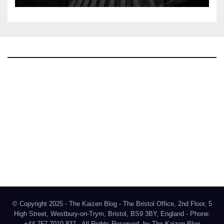
The Kaizen Blog
Investigativer Journalismus
Bluesky
Facebook
Instagram
X
Mastodon
LinkedIn
© Copyright 2025 - The Kaizen Blog - The Bristol Office, 2nd Floor, 5
High Street, Westbury-on-Trym, Bristol, BS9 3BY, England - Phone:
+44 757 7010 837 - All Rights Reserved. by
The Kaizen Blog