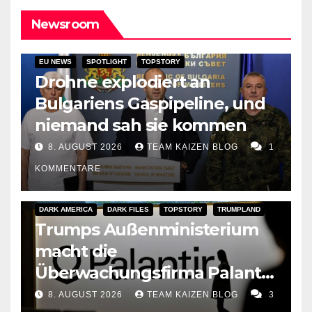
Newsroom
EU NEWS
SPOTLIGHT
TOPSTORY
Drohne explodiert an
Bulgariens Gaspipeline, und
niemand sah sie kommen
8. AUGUST 2026
TEAM KAIZEN BLOG
1
KOMMENTARE
DARK AMERICA
DARK FILES
TOPSTORY
TRUMPLAND
Trumps Außenministerium
macht die
Überwachungsfirma Palantir
zum Berater für
8. AUGUST 2026
TEAM KAIZEN BLOG
3