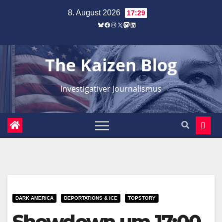
Zum
8. August 2026
17:29
Inhalt
Bluesky
Facebook
Instagram
X
Mastodon
LinkedIn
springen
The Kaizen Blog
Investigativer Journalismus
DARK AMERICA
DEPORTATIONS & ICE
TOPSTORY
Showdown um 17:00