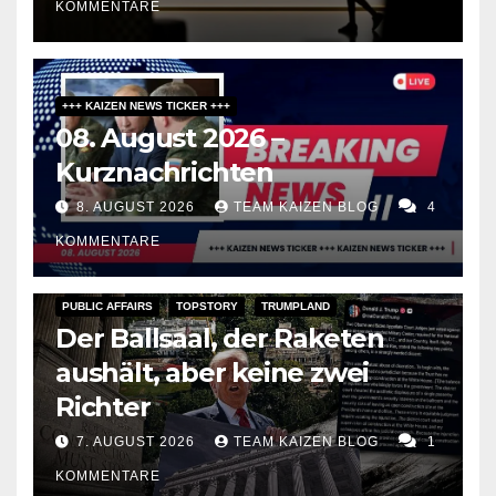
Meinungsfreiheit
KOMMENTARE
+++ KAIZEN NEWS TICKER +++
08. August 2026 –
Kurznachrichten
8. AUGUST 2026
TEAM KAIZEN BLOG
4
KOMMENTARE
PUBLIC AFFAIRS
TOPSTORY
TRUMPLAND
Der Ballsaal, der Raketen
aushält, aber keine zwei
Richter
7. AUGUST 2026
TEAM KAIZEN BLOG
1
KOMMENTARE