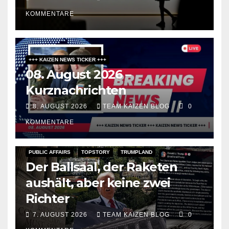
Meinungsfreiheit
KOMMENTARE
+++ KAIZEN NEWS TICKER +++
08. August 2026 –
Kurznachrichten
8. AUGUST 2026
TEAM KAIZEN BLOG
0
KOMMENTARE
PUBLIC AFFAIRS
TOPSTORY
TRUMPLAND
Der Ballsaal, der Raketen
aushält, aber keine zwei
Richter
7. AUGUST 2026
TEAM KAIZEN BLOG
0