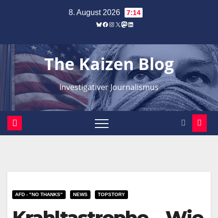
Zum
8. August 2026
7:14
Inhalt
Bluesky
Facebook
Instagram
X
Mastodon
LinkedIn
springen
The Kaizen Blog
Investigativer Journalismus
AFD - "NO THANKS"
NEWS
TOPSTORY
Krahltastrophe – Wie