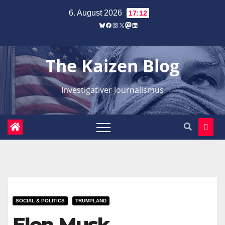
Zum
6. August 2026
17:12
Inhalt
Bluesky
Facebook
Instagram
X
Mastodon
LinkedIn
springen
The Kaizen Blog
Investigativer Journalismus
SOCIAL & POLITICS
TRUMPLAND
Elon Musk,