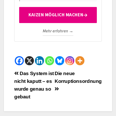
KAIZEN MÖGLICH MACHEN
Mehr erfahren →
Beitrags-
Das System ist
Die neue
nicht kaputt – es
Korruptionsordnung
Navigation
wurde genau so
gebaut