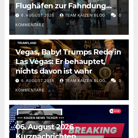
Flughäfen zur Fahndung
umbaut
6. AUGUST 2026
TEAM KAIZEN BLOG
0
KOMMENTARE
DARK AMERICA
SOCIAL & POLITICS
TOPSTORY
TRUMPLAND
Vegas, Baby! Trumps Rede in
Las Vegas: Er behauptet,
nichts davon ist wahr
6. AUGUST 2026
TEAM KAIZEN BLOG
0
KOMMENTARE
+++ KAIZEN NEWS TICKER +++
06. August 2026 –
Kurznachrichten