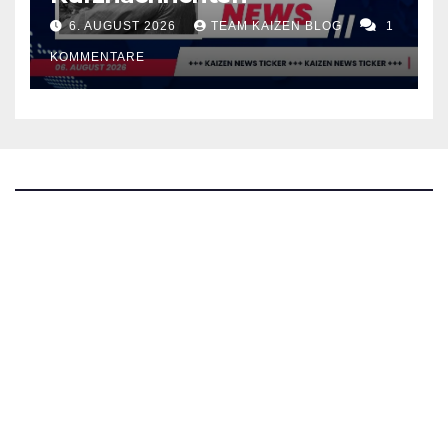
6. AUGUST 2026
TEAM KAIZEN BLOG
1
KOMMENTARE
The Kaizen Blog
Investigativer Journalismus
Bluesky
Facebook
Instagram
X
Mastodon
LinkedIn