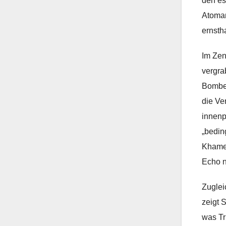
den es
Atoman
ernsth
Im Zen
vergra
Bomben
die Ve
innenp
„bedin
Khamen
Echo n
Zuglei
zeigt 
was Tr