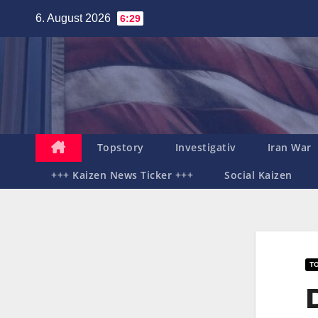
Zum
6. August 2026
6:29
Inhalt
springen
Topstory
Investigativ
Iran War
+++ Kaizen News Ticker +++
Social Kaizen
T