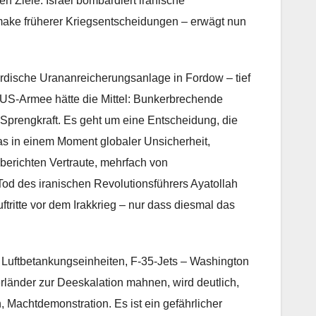
n Ziele. Israel bombardiert iranische
ake früherer Kriegsentscheidungen – erwägt nun
rirdische Urananreicherungsanlage in Fordow – tief
 US-Armee hätte die Mittel: Bunkerbrechende
Sprengkraft. Es geht um eine Entscheidung, die
das in einem Moment globaler Unsicherheit,
o berichten Vertraute, mehrfach von
Tod des iranischen Revolutionsführers Ayatollah
tritte vor dem Irakkrieg – nur dass diesmal das
e, Luftbetankungseinheiten, F‑35‑Jets – Washington
erländer zur Deeskalation mahnen, wird deutlich,
 Machtdemonstration. Es ist ein gefährlicher