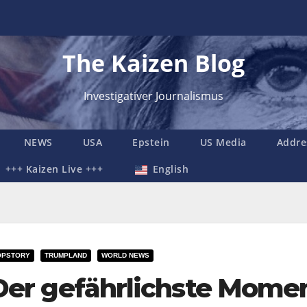
The Kaizen Blog
Investigativer Journalismus
NEWS
USA
Epstein
US Media
Addre
+++ Kaizen Live +++
English
OPSTORY
TRUMPLAND
WORLD NEWS
Der gefährlichste Momen