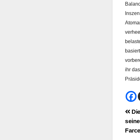
Balanc
Inszen
Atoman
verhee
belast
basier
vorber
ihr da
Präsid
Bei
Die
seine
Na
Farc