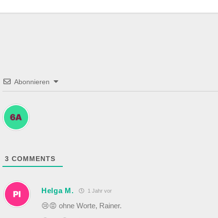
Abonnieren
3
COMMENTS
Helga M.
1 Jahr vor
😢😡 ohne Worte, Rainer.