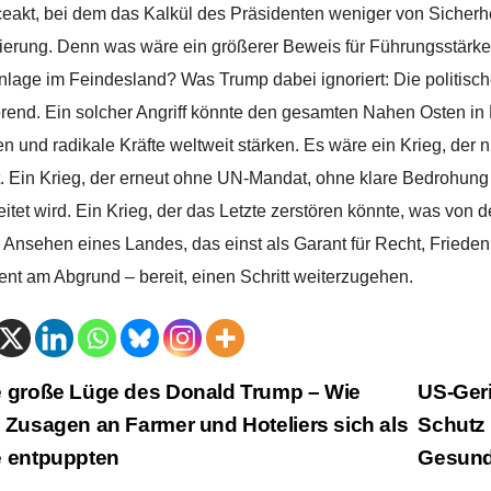
eakt, bei dem das Kalkül des Präsidenten weniger von Sicherhei
ierung. Denn was wäre ein größerer Beweis für Führungsstärke –
lage im Feindesland? Was Trump dabei ignoriert: Die politisc
rend. Ein solcher Angriff könnte den gesamten Nahen Osten in
en und radikale Kräfte weltweit stärken. Es wäre ein Krieg, der
t. Ein Krieg, der erneut ohne UN-Mandat, ohne klare Bedrohu
eitet wird. Ein Krieg, der das Letzte zerstören könnte, was von d
s Ansehen eines Landes, das einst als Garant für Recht, Frieden
ent am Abgrund – bereit, einen Schritt weiterzugehen.
trags-
 große Lüge des Donald Trump – Wie
US-Geri
 Zusagen an Farmer und Hoteliers sich als
Schutz 
vigation
e entpuppten
Gesund