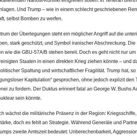
kalierenden Nahost-Konflikt eingreifen sollen. In Teheran brenne
lagen. Und Trump – wie in einem schlecht geschriebenen Rem
aft, selbst Bomben zu werfen.
trum der Überlegungen steht ein möglicher Angriff auf die unte
ben, stark geschützt, und Symbol iranischer Abschreckung. Die
 wie die GBU‑57A/B stehen bereit. Doch es geht nicht nur um 
reinigten Staaten in einen direkten Krieg ziehen könnte – und 
olitischer Spaltung und wirtschaftlicher Fragilität. Trump hat, s
gungsloser Kapitulation“ gesprochen, ohne jedoch explizit den 
ei zu fordern. Der Duktus erinnert fatal an George W. Bushs Auf
uklear sein könnte.
ch wächst die militärische Präsenz in der Region: Kriegsschiff
Stärke, doch es fehlt an Strategie. Während Generäle und Partn
umps zweite Amtszeit bedeutet: Unberechenbarkeit, Aggression,