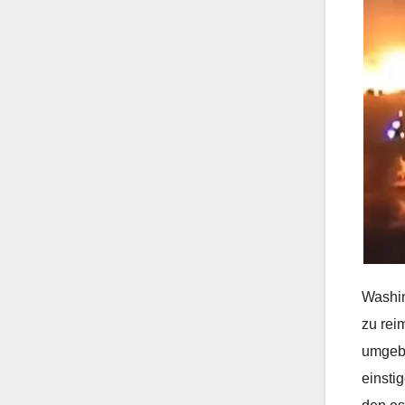
Washin
zu rei
umgebe
einstig