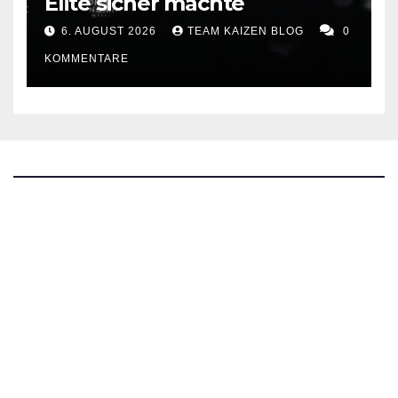
Elite sicher machte
6. AUGUST 2026
TEAM KAIZEN BLOG
0
KOMMENTARE
The Kaizen Blog
Investigativer Journalismus
Bluesky
Facebook
Instagram
X
Mastodon
LinkedIn