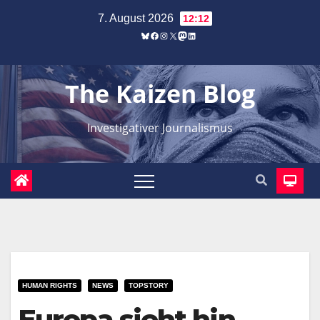
Zum
7. August 2026
12:12
Inhalt
Bluesky
Facebook
Instagram
X
Mastodon
LinkedIn
springen
The Kaizen Blog
Investigativer Journalismus
HUMAN RIGHTS
NEWS
TOPSTORY
Europa sieht hin –