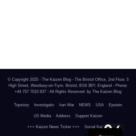
The Kaizen Blog
Investigativer Journalismus
Bluesky
Facebook
Instagram
X
Mastodon
LinkedIn
© Copyright 2025 - The Kaizen Blog - The Bristol Office, 2nd Floor, 5
High Street, Westbury-on-Trym, Bristol, BS9 3BY, England - Phone:
+44 757 7010 837 - All Rights Reserved. by
The Kaizen Blog
Topstory
Investigativ
Iran War
NEWS
USA
Epstein
US Media
Address
Support Kaizen
+++ Kaizen News Ticker +++
Social Kaizen