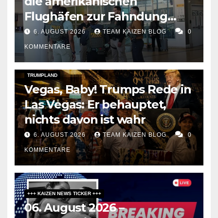
die amerikanischen
Flughäfen zur Fahndung
umbaut
6. AUGUST 2026
TEAM KAIZEN BLOG
0
KOMMENTARE
DARK AMERICA
SOCIAL & POLITICS
TOPSTORY
TRUMPLAND
Vegas, Baby! Trumps Rede in
Las Vegas: Er behauptet,
nichts davon ist wahr
6. AUGUST 2026
TEAM KAIZEN BLOG
0
KOMMENTARE
+++ KAIZEN NEWS TICKER +++
06. August 2026 –