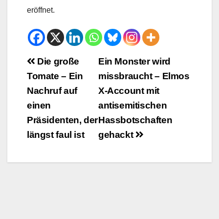
eröffnet.
Beitrags-
Die große
Ein Monster wird
Tomate – Ein
missbraucht – Elmos
Navigation
Nachruf auf
X-Account mit
einen
antisemitischen
Präsidenten, der
Hassbotschaften
längst faul ist
gehackt