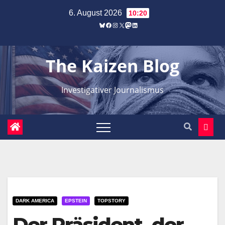
Zum
6. August 2026
10:20
Inhalt
Bluesky
Facebook
Instagram
X
Mastodon
LinkedIn
springen
The Kaizen Blog
Investigativer Journalismus
DARK AMERICA
EPSTEIN
TOPSTORY
Der Präsident, der