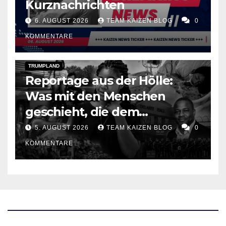
Kurznachrichten
6. AUGUST 2026
TEAM KAIZEN BLOG
0
KOMMENTARE
DARK AMERICA
DEPORTATIONS & ICE
TOPSTORY
TRUMPLAND
Reportage aus der Hölle:
Was mit den Menschen
geschieht, die dem
amerikanischen
5. AUGUST 2026
TEAM KAIZEN BLOG
0
Heimatschutz in die Hände
KOMMENTARE
fallen