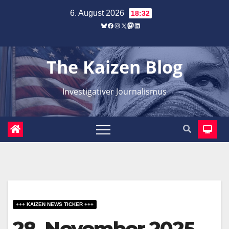
Zum
6. August 2026
18:32
Inhalt
Bluesky
Facebook
Instagram
X
Mastodon
LinkedIn
springen
The Kaizen Blog
Investigativer Journalismus
+++ KAIZEN NEWS TICKER +++
28. November 2025 –