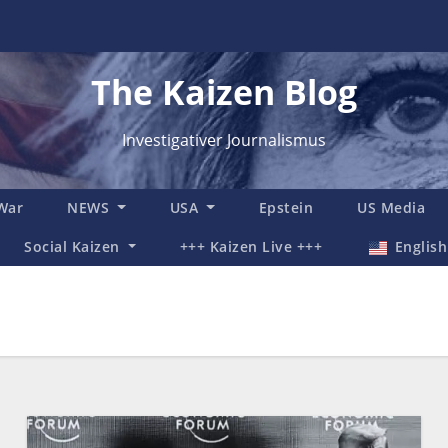
The Kaizen Blog
Investigativer Journalismus
 War
NEWS
USA
Epstein
US Media
Social Kaizen
+++ Kaizen Live +++
English