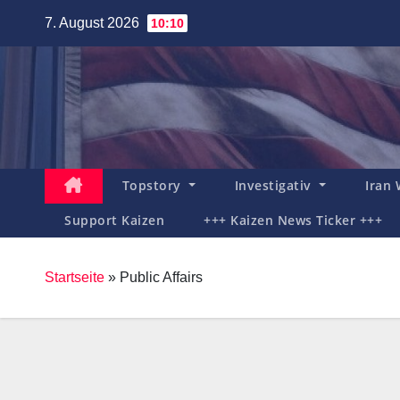
Zum
7. August 2026
10:10
Inhalt
springen
Topstory
Investigativ
Iran
Support Kaizen
+++ Kaizen News Ticker +++
Startseite
»
Public Affairs