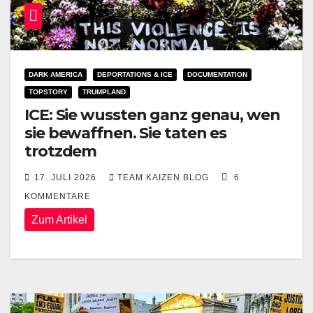
DARK AMERICA
DEPORTATIONS & ICE
DOCUMENTATION
TOPSTORY
TRUMPLAND
ICE: Sie wussten ganz genau, wen
sie bewaffnen. Sie taten es
trotzdem
17. JULI 2026
TEAM KAIZEN BLOG
6
KOMMENTARE
Zum Artikel