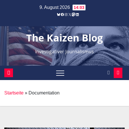
Zum
9. August 2026
14:03
Inhalt
Bluesky
Facebook
Instagram
X
Mastodon
LinkedIn
springen
The Kaizen Blog
Investigativer Journalismus
Startseite
»
Documentation